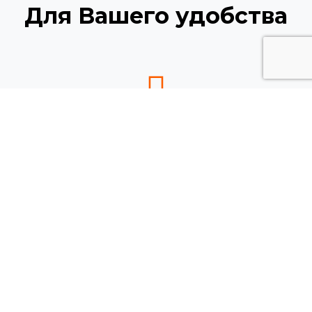
Для Вашего удобства
Расчет в день обращения.
Рассчитаем стоимость изготовления заказа по
заявке в течении дня.
Срочное изготовление
Гибкий график производства позволяет выполнять
срочные заказы оперативно, в сжатые сроки.