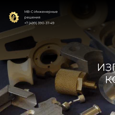
МВ-С-Инженерные
решения
+7 (499) 390-37-49
ИЗ
К