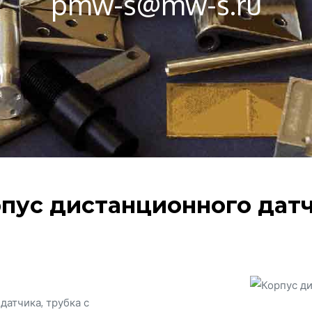
pmw-s@mw-s.ru
пус дистанционного дат
атчика, трубка с